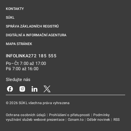
KONTAKTY
SÚKL
SPRÁVA ZÁKLADNÍCH REGISTRŮ
DIGITÁLNÍ A INFORMAČNÍ AGENTURA
MAPA STRÁNEK
272 185 555
INFOLINKA
Po–Čt 7:00 až 17:00
Pá 7:00 až 16:00
Sledujte nás
Odkaz se otevře na nové kartě
Odkaz se otevře na nové kartě
Odkaz se otevře na nové kartě
Odkaz se otevře na nové kartě
© 2026 SÚKL všechna práva vyhrazena
Ochrana osobních údajů
|
Prohlášení o přístupnosti
|
Podmínky
využívání služeb webové prezentace
|
Oznam.to
|
Odběr novinek
|
RSS