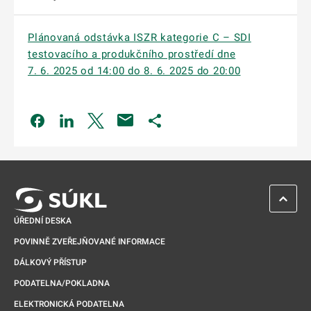
Plánovaná odstávka ISZR kategorie C – SDI
testovacího a produkčního prostředí dne
7. 6. 2025 od 14:00 do 8. 6. 2025 do 20:00
Odkaz se otevře na nové kartě
Odkaz se otevře na nové kartě
Odkaz se otevře na nové kartě
Odkaz se otevře na nové kartě
ZPĚT 
ÚŘEDNÍ DESKA
POVINNĚ ZVEŘEJŇOVANÉ INFORMACE
DÁLKOVÝ PŘÍSTUP
PODATELNA/POKLADNA
ELEKTRONICKÁ PODATELNA