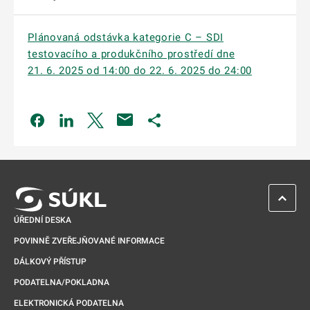
Plánovaná odstávka kategorie C – SDI
testovacího a produkčního prostředí dne
21. 6. 2025 od 14:00 do 22. 6. 2025 do 24:00
Odkaz se otevře na nové kartě
Odkaz se otevře na nové kartě
Odkaz se otevře na nové kartě
Odkaz se otevře na nové kartě
ZPĚT 
ÚŘEDNÍ DESKA
POVINNĚ ZVEŘEJŇOVANÉ INFORMACE
DÁLKOVÝ PŘÍSTUP
PODATELNA/POKLADNA
ELEKTRONICKÁ PODATELNA