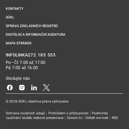
KONTAKTY
SÚKL
SPRÁVA ZÁKLADNÍCH REGISTRŮ
DIGITÁLNÍ A INFORMAČNÍ AGENTURA
MAPA STRÁNEK
272 185 555
INFOLINKA
Po–Čt 7:00 až 17:00
Pá 7:00 až 16:00
Sledujte nás
Odkaz se otevře na nové kartě
Odkaz se otevře na nové kartě
Odkaz se otevře na nové kartě
Odkaz se otevře na nové kartě
© 2026 SÚKL všechna práva vyhrazena
Ochrana osobních údajů
|
Prohlášení o přístupnosti
|
Podmínky
využívání služeb webové prezentace
|
Oznam.to
|
Odběr novinek
|
RSS