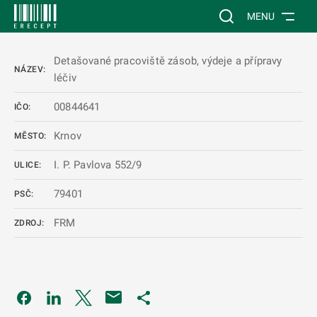
 NA HLAVNÍ OBSAH
Vyhledávání na web
MENU
Detašované pracoviště zásob, výdeje a přípravy
NÁZEV:
léčiv
00844641
IČO:
Krnov
MĚSTO:
I. P. Pavlova 552/9
ULICE:
79401
PSČ:
FRM
ZDROJ:
Odkaz se otevře na nové kartě
Odkaz se otevře na nové kartě
Odkaz se otevře na nové kartě
Odkaz se otevře na nové kartě