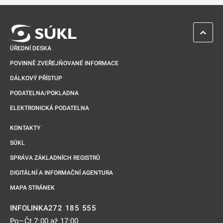
ZPĚT 
ÚŘEDNÍ DESKA
POVINNĚ ZVEŘEJŇOVANÉ INFORMACE
DÁLKOVÝ PŘÍSTUP
PODATELNA/POKLADNA
ELEKTRONICKÁ PODATELNA
KONTAKTY
SÚKL
SPRÁVA ZÁKLADNÍCH REGISTRŮ
DIGITÁLNÍ A INFORMAČNÍ AGENTURA
MAPA STRÁNEK
272 185 555
INFOLINKA
Po–Čt 7:00 až 17:00