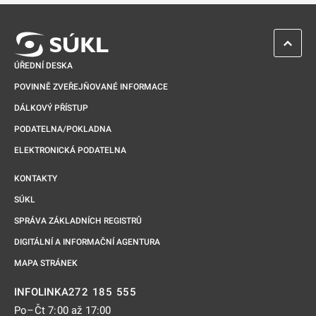
ZPĚT 
ÚŘEDNÍ DESKA
POVINNĚ ZVEŘEJŇOVANÉ INFORMACE
DÁLKOVÝ PŘÍSTUP
PODATELNA/POKLADNA
ELEKTRONICKÁ PODATELNA
KONTAKTY
SÚKL
SPRÁVA ZÁKLADNÍCH REGISTRŮ
DIGITÁLNÍ A INFORMAČNÍ AGENTURA
MAPA STRÁNEK
272 185 555
INFOLINKA
Po–Čt 7:00 až 17:00