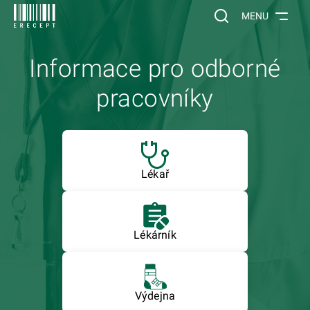
 NA HLAVNÍ OBSAH
Vyhledávání na web
MENU
Informace pro odborné
pracovníky
Lékař
Lékárník
Výdejna