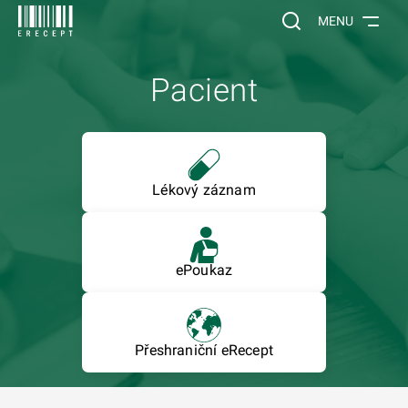
 NA HLAVNÍ OBSAH
Vyhledávání na web
MENU
Pacient
Lékový záznam
ePoukaz
Přeshraniční eRecept