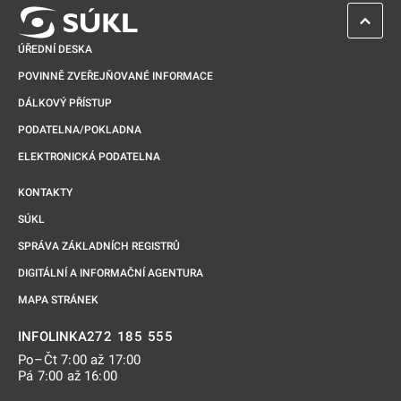
ZPĚT 
ÚŘEDNÍ DESKA
POVINNĚ ZVEŘEJŇOVANÉ INFORMACE
DÁLKOVÝ PŘÍSTUP
PODATELNA/POKLADNA
ELEKTRONICKÁ PODATELNA
KONTAKTY
SÚKL
SPRÁVA ZÁKLADNÍCH REGISTRŮ
DIGITÁLNÍ A INFORMAČNÍ AGENTURA
MAPA STRÁNEK
272 185 555
INFOLINKA
Po–Čt 7:00 až 17:00
Pá 7:00 až 16:00