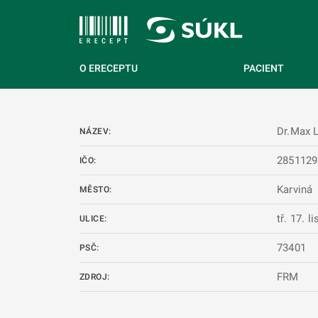
 NA HLAVNÍ OBSAH
O ERECEPTU
PACIENT
Dr.Max
NÁZEV:
2851129
IČO:
Karviná
MĚSTO:
tř. 17. 
ULICE:
73401
PSČ:
FRM
ZDROJ: