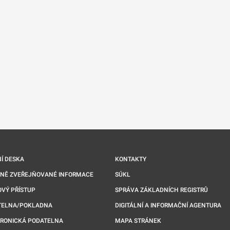
nové kartě
Í DESKA
KONTAKTY
NNĚ ZVEŘEJŇOVANÉ INFORMACE
SÚKL
VÝ PŘÍSTUP
SPRÁVA ZÁKLADNÍCH REGISTRŮ
TELNA/POKLADNA
DIGITÁLNÍ A INFORMAČNÍ AGENTURA
TRONICKÁ PODATELNA
MAPA STRÁNEK