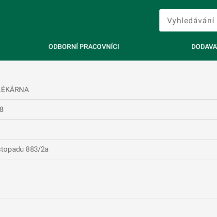
ODBORNÍ PRACOVNÍCI
DODAVA
 LÉKÁRNA
8
listopadu 883/2a