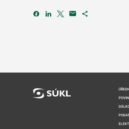
Odkaz se otevře na nové kartě
Odkaz se otevře na nové kartě
Odkaz se otevře na nové kartě
Odkaz se otevře na 
ÚŘEDN
POVI
DÁLKO
PODA
ELEK