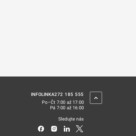
272 185 555
INFOLINKA
ZPĚT NAHORU
Po–Čt 7:00 až 17:00
Pá 7:00 až 16:00
Sledujte nás
Odkaz se otevře na nové kartě
Odkaz se otevře na nové kartě
Odkaz se otevře na nové kar
Odkaz se otevře na nov