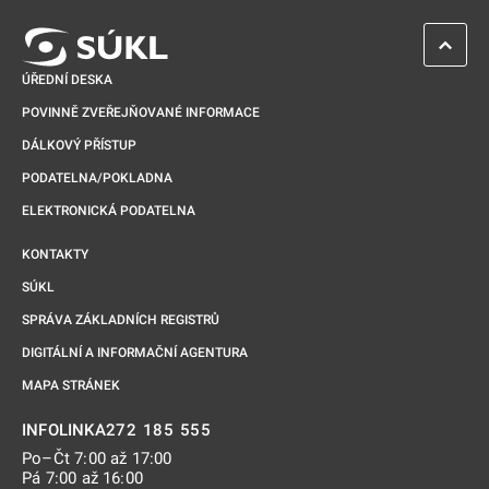
ZPĚT 
ÚŘEDNÍ DESKA
POVINNĚ ZVEŘEJŇOVANÉ INFORMACE
DÁLKOVÝ PŘÍSTUP
PODATELNA/POKLADNA
ELEKTRONICKÁ PODATELNA
KONTAKTY
SÚKL
SPRÁVA ZÁKLADNÍCH REGISTRŮ
DIGITÁLNÍ A INFORMAČNÍ AGENTURA
MAPA STRÁNEK
272 185 555
INFOLINKA
Po–Čt 7:00 až 17:00
Pá 7:00 až 16:00