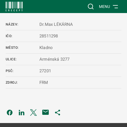
 NA HLAVNÍ OBSAH
Vyhledávání na web
MENU
Dr.Max LÉKÁRNA
NÁZEV:
28511298
IČO:
Kladno
MĚSTO:
Arménská 3277
ULICE:
27201
PSČ:
FRM
ZDROJ:
Odkaz se otevře na nové kartě
Odkaz se otevře na nové kartě
Odkaz se otevře na nové kartě
Odkaz se otevře na nové kartě