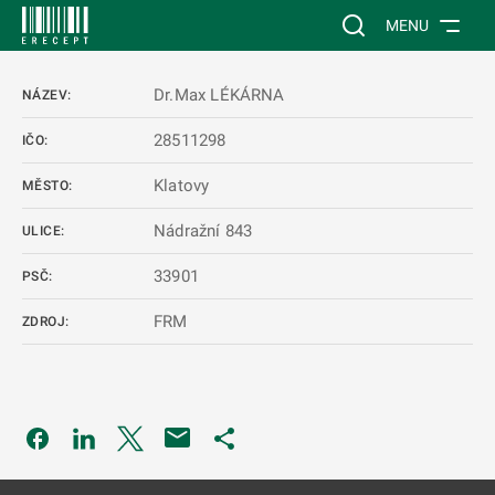
 NA HLAVNÍ OBSAH
Vyhledávání na web
MENU
Dr.Max LÉKÁRNA
NÁZEV:
28511298
IČO:
Klatovy
MĚSTO:
Nádražní 843
ULICE:
33901
PSČ:
FRM
ZDROJ:
Odkaz se otevře na nové kartě
Odkaz se otevře na nové kartě
Odkaz se otevře na nové kartě
Odkaz se otevře na nové kartě