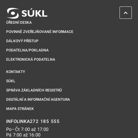
ZPĚT 
ÚŘEDNÍ DESKA
POVINNĚ ZVEŘEJŇOVANÉ INFORMACE
DÁLKOVÝ PŘÍSTUP
PODATELNA/POKLADNA
ELEKTRONICKÁ PODATELNA
KONTAKTY
SÚKL
SPRÁVA ZÁKLADNÍCH REGISTRŮ
DIGITÁLNÍ A INFORMAČNÍ AGENTURA
MAPA STRÁNEK
272 185 555
INFOLINKA
Po–Čt 7:00 až 17:00
Pá 7:00 až 16:00