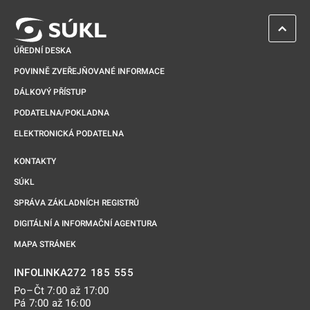
ZPĚT 
ÚŘEDNÍ DESKA
POVINNĚ ZVEŘEJŇOVANÉ INFORMACE
DÁLKOVÝ PŘÍSTUP
PODATELNA/POKLADNA
ELEKTRONICKÁ PODATELNA
KONTAKTY
SÚKL
SPRÁVA ZÁKLADNÍCH REGISTRŮ
DIGITÁLNÍ A INFORMAČNÍ AGENTURA
MAPA STRÁNEK
272 185 555
INFOLINKA
Po–Čt 7:00 až 17:00
Pá 7:00 až 16:00