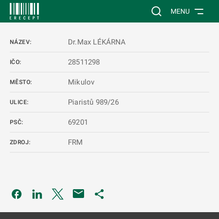
 NA HLAVNÍ OBSAH
Vyhledávání na web
MENU
Dr.Max LÉKÁRNA
NÁZEV:
28511298
IČO:
Mikulov
MĚSTO:
Piaristů 989/26
ULICE:
69201
PSČ:
FRM
ZDROJ:
Odkaz se otevře na nové kartě
Odkaz se otevře na nové kartě
Odkaz se otevře na nové kartě
Odkaz se otevře na nové kartě