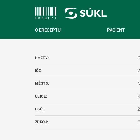
 NA HLAVNÍ OBSAH
O ERECEPTU
PACIENT
NÁZEV:
IČO:
M
MĚSTO:
K
ULICE:
PSČ:
ZDROJ: