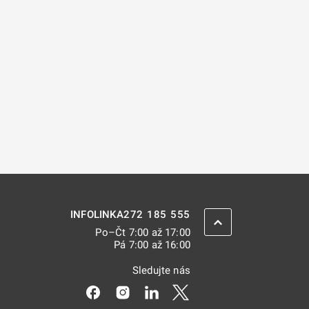
272 185 555
INFOLINKA
ZPĚT NAHORU
Po–Čt 7:00 až 17:00
Pá 7:00 až 16:00
Sledujte nás
Odkaz se otevře na nové kartě
Odkaz se otevře na nové kartě
Odkaz se otevře na nové kar
Odkaz se otevře na nov