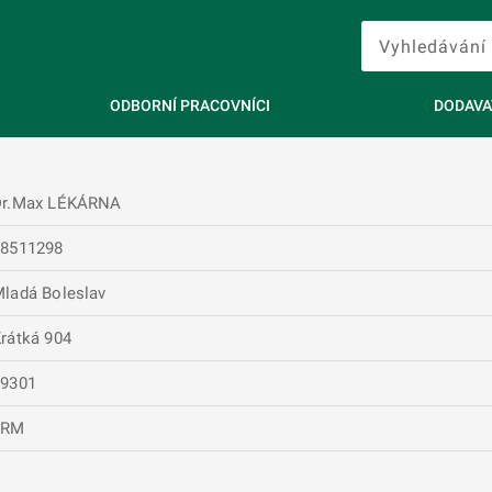
ODBORNÍ PRACOVNÍCI
DODAVA
Dr.Max LÉKÁRNA
28511298
ladá Boleslav
rátká 904
29301
FRM