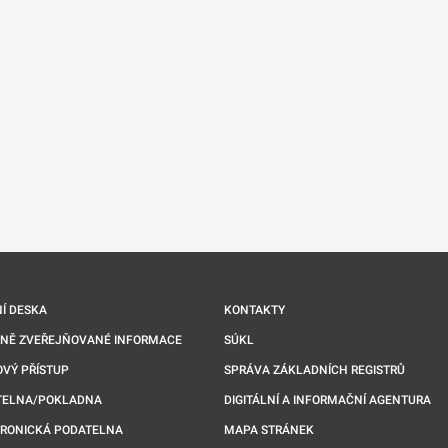
nové kartě
Í DESKA
KONTAKTY
NNĚ ZVEŘEJŇOVANÉ INFORMACE
SÚKL
VÝ PŘÍSTUP
SPRÁVA ZÁKLADNÍCH REGISTRŮ
TELNA/POKLADNA
DIGITÁLNÍ A INFORMAČNÍ AGENTURA
TRONICKÁ PODATELNA
MAPA STRÁNEK