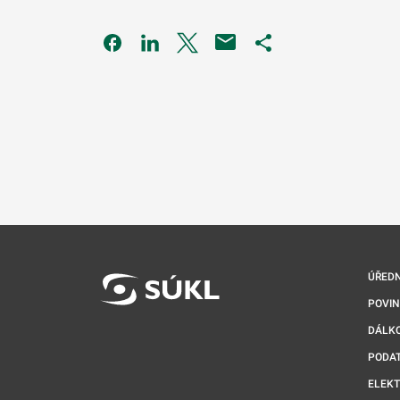
Odkaz se otevře na nové kartě
Odkaz se otevře na nové kartě
Odkaz se otevře na nové kartě
Odkaz se otevře na 
ÚŘEDN
POVI
DÁLKO
PODA
ELEK