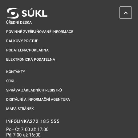
ZPĚT 
ÚŘEDNÍ DESKA
POVINNĚ ZVEŘEJŇOVANÉ INFORMACE
DÁLKOVÝ PŘÍSTUP
PODATELNA/POKLADNA
ELEKTRONICKÁ PODATELNA
KONTAKTY
SÚKL
SPRÁVA ZÁKLADNÍCH REGISTRŮ
DIGITÁLNÍ A INFORMAČNÍ AGENTURA
MAPA STRÁNEK
272 185 555
INFOLINKA
Po–Čt 7:00 až 17:00
Pá 7:00 až 16:00