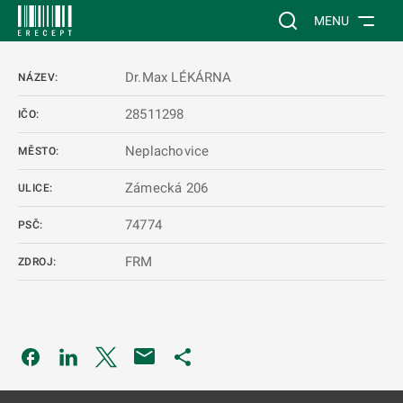
 NA HLAVNÍ OBSAH
Vyhledávání na web
MENU
Dr.Max LÉKÁRNA
NÁZEV:
28511298
IČO:
Neplachovice
MĚSTO:
Zámecká 206
ULICE:
74774
PSČ:
FRM
ZDROJ:
Odkaz se otevře na nové kartě
Odkaz se otevře na nové kartě
Odkaz se otevře na nové kartě
Odkaz se otevře na nové kartě