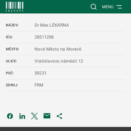
 NA HLAVNÍ OBSAH
Vyhledávání na web
MENU
Dr.Max LÉKÁRNA
NÁZEV:
28511298
IČO:
Nové Město na Moravě
MĚSTO:
Vratislavovo náměstí 12
ULICE:
59231
PSČ:
FRM
ZDROJ:
Odkaz se otevře na nové kartě
Odkaz se otevře na nové kartě
Odkaz se otevře na nové kartě
Odkaz se otevře na nové kartě