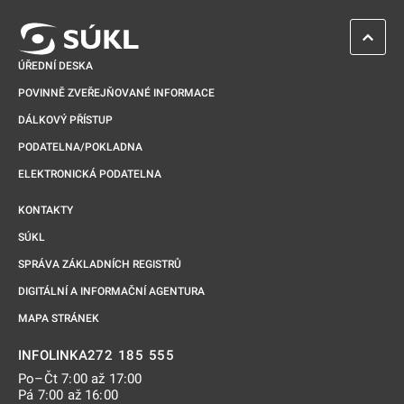
ZPĚT 
ÚŘEDNÍ DESKA
POVINNĚ ZVEŘEJŇOVANÉ INFORMACE
DÁLKOVÝ PŘÍSTUP
PODATELNA/POKLADNA
ELEKTRONICKÁ PODATELNA
KONTAKTY
SÚKL
SPRÁVA ZÁKLADNÍCH REGISTRŮ
DIGITÁLNÍ A INFORMAČNÍ AGENTURA
MAPA STRÁNEK
272 185 555
INFOLINKA
Po–Čt 7:00 až 17:00
Pá 7:00 až 16:00