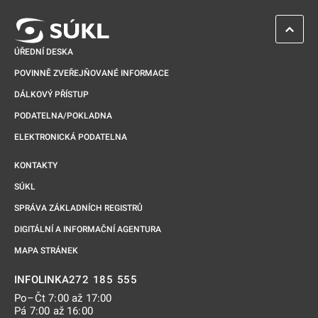
ZPĚT 
ÚŘEDNÍ DESKA
POVINNĚ ZVEŘEJŇOVANÉ INFORMACE
DÁLKOVÝ PŘÍSTUP
PODATELNA/POKLADNA
ELEKTRONICKÁ PODATELNA
KONTAKTY
SÚKL
SPRÁVA ZÁKLADNÍCH REGISTRŮ
DIGITÁLNÍ A INFORMAČNÍ AGENTURA
MAPA STRÁNEK
272 185 555
INFOLINKA
Po–Čt 7:00 až 17:00
Pá 7:00 až 16:00