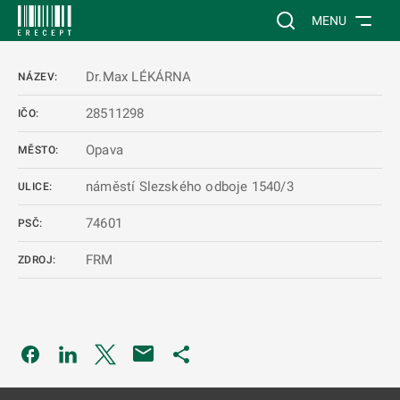
 NA HLAVNÍ OBSAH
Vyhledávání na web
MENU
Dr.Max LÉKÁRNA
NÁZEV:
28511298
IČO:
Opava
MĚSTO:
náměstí Slezského odboje 1540/3
ULICE:
74601
PSČ:
FRM
ZDROJ:
Odkaz se otevře na nové kartě
Odkaz se otevře na nové kartě
Odkaz se otevře na nové kartě
Odkaz se otevře na nové kartě