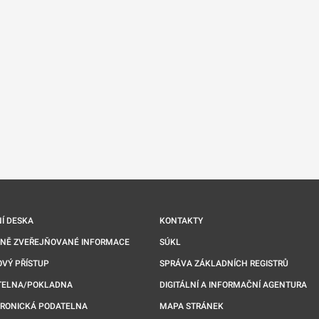
nové kartě
Í DESKA
KONTAKTY
NNĚ ZVEŘEJŇOVANÉ INFORMACE
SÚKL
VÝ PŘÍSTUP
SPRÁVA ZÁKLADNÍCH REGISTRŮ
TELNA/POKLADNA
DIGITÁLNÍ A INFORMAČNÍ AGENTURA
TRONICKÁ PODATELNA
MAPA STRÁNEK