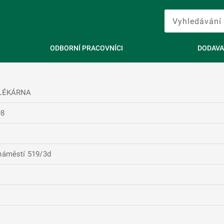
ODBORNÍ PRACOVNÍCI
DODAVA
 LÉKÁRNA
98
náměstí 519/3d