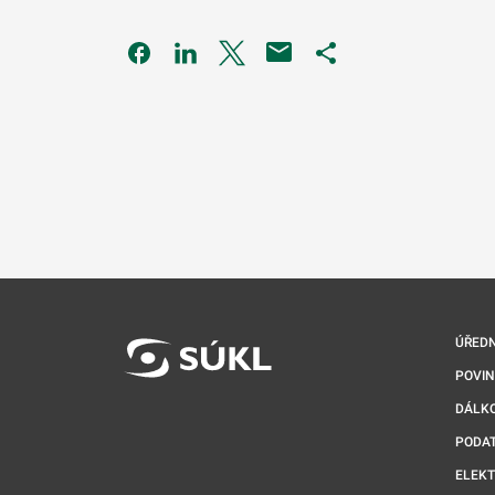
Odkaz se otevře na nové kartě
Odkaz se otevře na nové kartě
Odkaz se otevře na nové kartě
Odkaz se otevře na 
ÚŘEDN
POVI
DÁLKO
PODA
ELEK