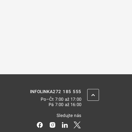
272 185 555
INFOLINKA
ZPĚT NAHORU
Po–Čt 7:00 až 17:00
Pá 7:00 až 16:00
Sledujte nás
Odkaz se otevře na nové kartě
Odkaz se otevře na nové kartě
Odkaz se otevře na nové kar
Odkaz se otevře na nov