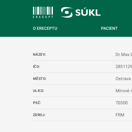
 NA HLAVNÍ OBSAH
O ERECEPTU
PACIENT
Dr.Max
NÁZEV:
285112
IČO:
Ostrava
MĚSTO:
Mírové 
ULICE:
70300
PSČ:
FRM
ZDROJ: