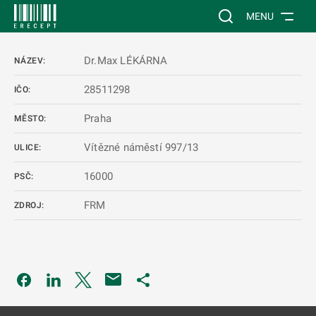
 NA HLAVNÍ OBSAH
Vyhledávání na web
MENU
Dr.Max LÉKÁRNA
NÁZEV:
28511298
IČO:
Praha
MĚSTO:
Vítězné náměstí 997/13
ULICE:
16000
PSČ:
FRM
ZDROJ:
Odkaz se otevře na nové kartě
Odkaz se otevře na nové kartě
Odkaz se otevře na nové kartě
Odkaz se otevře na nové kartě