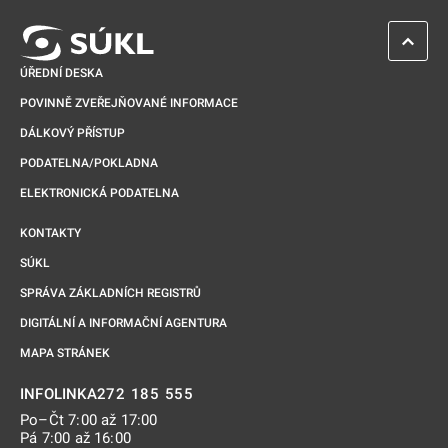
ZPĚT 
ÚŘEDNÍ DESKA
POVINNĚ ZVEŘEJŇOVANÉ INFORMACE
DÁLKOVÝ PŘÍSTUP
PODATELNA/POKLADNA
ELEKTRONICKÁ PODATELNA
KONTAKTY
SÚKL
SPRÁVA ZÁKLADNÍCH REGISTRŮ
DIGITÁLNÍ A INFORMAČNÍ AGENTURA
MAPA STRÁNEK
272 185 555
INFOLINKA
Po–Čt 7:00 až 17:00
Pá 7:00 až 16:00