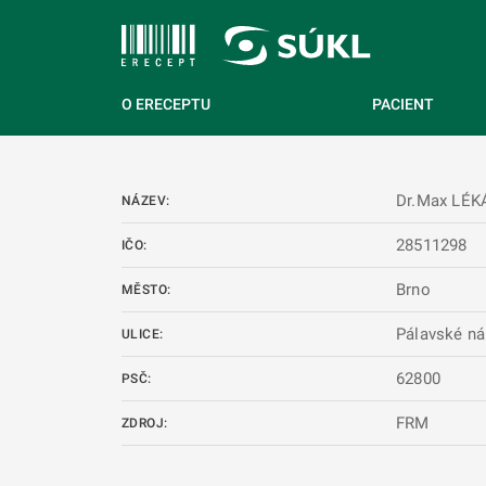
 NA HLAVNÍ OBSAH
O ERECEPTU
PACIENT
Dr.Max LÉ
NÁZEV:
28511298
IČO:
Brno
MĚSTO:
Pálavské ná
ULICE:
62800
PSČ:
FRM
ZDROJ: