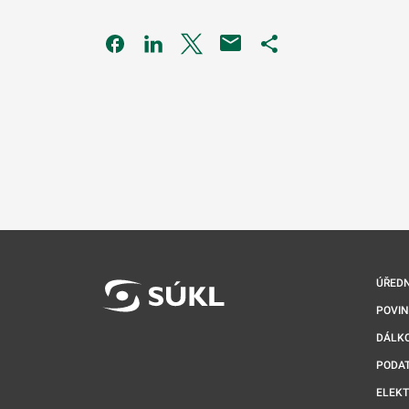
Odkaz se otevře na nové kartě
Odkaz se otevře na nové kartě
Odkaz se otevře na nové kartě
Odkaz se otevře na 
ÚŘEDN
POVI
DÁLKO
PODA
ELEK