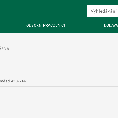
ODBORNÍ PRACOVNÍCI
DODAVA
KÁRNA
městí 4387/14