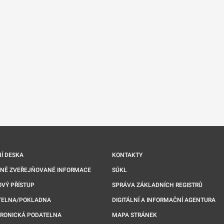
nové kartě
Í DESKA
KONTAKTY
NNĚ ZVEŘEJŇOVANÉ INFORMACE
SÚKL
VÝ PŘÍSTUP
SPRÁVA ZÁKLADNÍCH REGISTRŮ
TELNA/POKLADNA
DIGITÁLNÍ A INFORMAČNÍ AGENTURA
TRONICKÁ PODATELNA
MAPA STRÁNEK