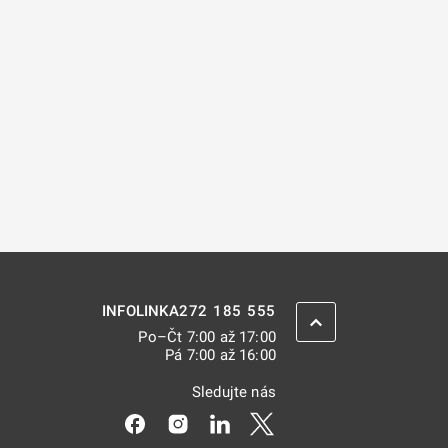
272 185 555
INFOLINKA
ZPĚT NAHORU
Po–Čt 7:00 až 17:00
Pá 7:00 až 16:00
Sledujte nás
Odkaz se otevře na nové kartě
Odkaz se otevře na nové kartě
Odkaz se otevře na nové kar
Odkaz se otevře na nov