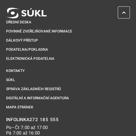
ZPĚT 
ÚŘEDNÍ DESKA
POVINNĚ ZVEŘEJŇOVANÉ INFORMACE
DÁLKOVÝ PŘÍSTUP
PODATELNA/POKLADNA
ELEKTRONICKÁ PODATELNA
KONTAKTY
SÚKL
SPRÁVA ZÁKLADNÍCH REGISTRŮ
DIGITÁLNÍ A INFORMAČNÍ AGENTURA
MAPA STRÁNEK
272 185 555
INFOLINKA
Po–Čt 7:00 až 17:00
Pá 7:00 až 16:00