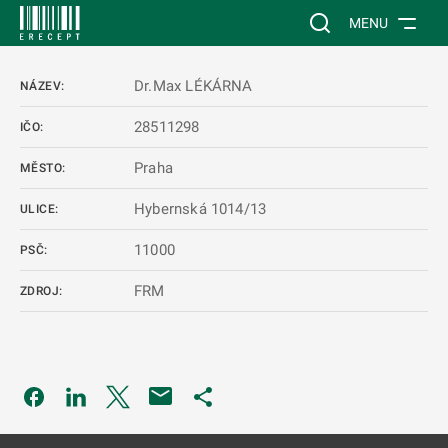
 NA HLAVNÍ OBSAH
Vyhledávání na web
MENU
Dr.Max LÉKÁRNA
NÁZEV:
28511298
IČO:
Praha
MĚSTO:
Hybernská 1014/13
ULICE:
11000
PSČ:
FRM
ZDROJ:
Odkaz se otevře na nové kartě
Odkaz se otevře na nové kartě
Odkaz se otevře na nové kartě
Odkaz se otevře na nové kartě