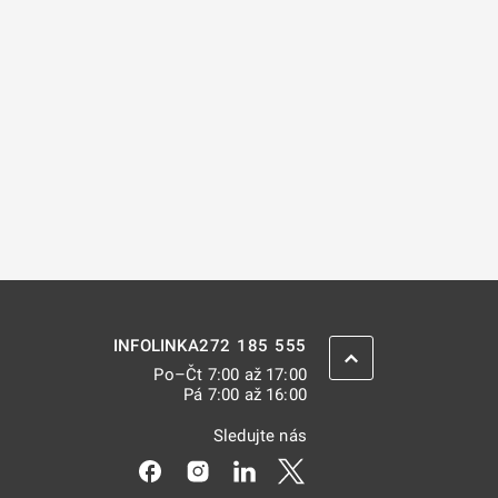
272 185 555
INFOLINKA
ZPĚT NAHORU
Po–Čt 7:00 až 17:00
Pá 7:00 až 16:00
Sledujte nás
Odkaz se otevře na nové kartě
Odkaz se otevře na nové kartě
Odkaz se otevře na nové kar
Odkaz se otevře na nov