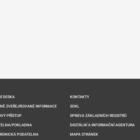
nové kartě
Í DESKA
KONTAKTY
NNĚ ZVEŘEJŇOVANÉ INFORMACE
SÚKL
VÝ PŘÍSTUP
SPRÁVA ZÁKLADNÍCH REGISTRŮ
TELNA/POKLADNA
DIGITÁLNÍ A INFORMAČNÍ AGENTURA
TRONICKÁ PODATELNA
MAPA STRÁNEK