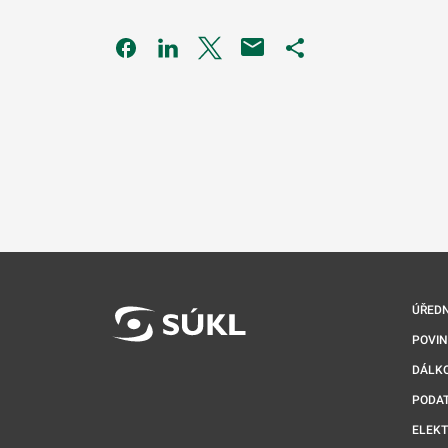
Odkaz se otevře na nové kartě
Odkaz se otevře na nové kartě
Odkaz se otevře na nové kartě
Odkaz se otevře na 
ÚŘEDN
POVI
DÁLKO
PODA
ELEK