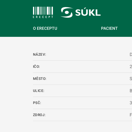
 NA HLAVNÍ OBSAH
O ERECEPTU
PACIENT
NÁZEV:
IČO:
S
MĚSTO:
B
ULICE:
PSČ:
ZDROJ: