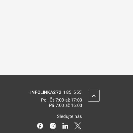
272 185 555
INFOLINKA
ZPĚT NAHORU
Po–Čt 7:00 až 17:00
Pá 7:00 až 16:00
Sledujte nás
Odkaz se otevře na nové kartě
Odkaz se otevře na nové kartě
Odkaz se otevře na nové kar
Odkaz se otevře na nov