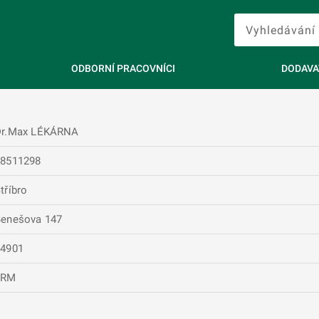
ODBORNÍ PRACOVNÍCI
DODAVA
Dr.Max LÉKÁRNA
28511298
tříbro
enešova 147
34901
FRM