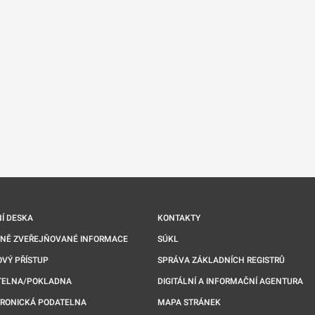
nové kartě
Í DESKA
KONTAKTY
NNĚ ZVEŘEJŇOVANÉ INFORMACE
SÚKL
VÝ PŘÍSTUP
SPRÁVA ZÁKLADNÍCH REGISTRŮ
TELNA/POKLADNA
DIGITÁLNÍ A INFORMAČNÍ AGENTURA
TRONICKÁ PODATELNA
MAPA STRÁNEK