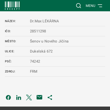
 NA HLAVNÍ OBSAH
Vyhledávání na web
MENU
Dr.Max LÉKÁRNA
NÁZEV:
28511298
IČO:
Šenov u Nového Jičína
MĚSTO:
Dukelská 672
ULICE:
74242
PSČ:
FRM
ZDROJ:
Odkaz se otevře na nové kartě
Odkaz se otevře na nové kartě
Odkaz se otevře na nové kartě
Odkaz se otevře na nové kartě