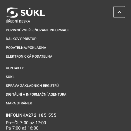
ZPĚT 
ÚŘEDNÍ DESKA
POVINNĚ ZVEŘEJŇOVANÉ INFORMACE
DÁLKOVÝ PŘÍSTUP
PODATELNA/POKLADNA
ELEKTRONICKÁ PODATELNA
KONTAKTY
SÚKL
SPRÁVA ZÁKLADNÍCH REGISTRŮ
DIGITÁLNÍ A INFORMAČNÍ AGENTURA
MAPA STRÁNEK
272 185 555
INFOLINKA
Po–Čt 7:00 až 17:00
Pá 7:00 až 16:00