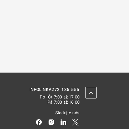
272 185 555
INFOLINKA
ZPĚT NAHORU
Po–Čt 7:00 až 17:00
Pá 7:00 až 16:00
Sledujte nás
Odkaz se otevře na nové kartě
Odkaz se otevře na nové kartě
Odkaz se otevře na nové kar
Odkaz se otevře na nov