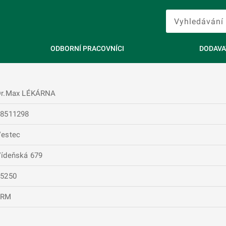
ODBORNÍ PRACOVNÍCI
DODAVA
Dr.Max LÉKÁRNA
28511298
Vestec
ídeňská 679
25250
FRM