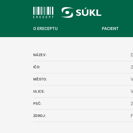
 NA HLAVNÍ OBSAH
O ERECEPTU
PACIENT
NÁZEV:
IČO:
MĚSTO:
V
ULICE:
PSČ:
ZDROJ: