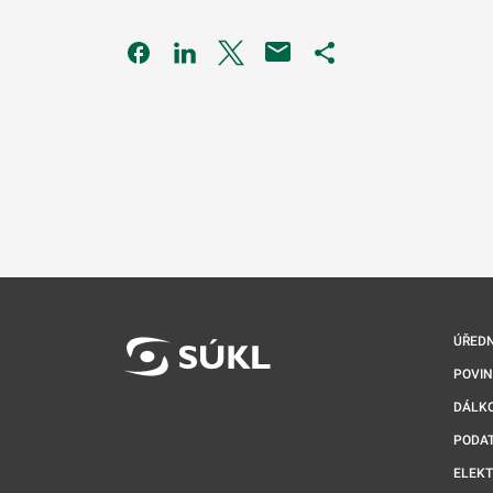
Odkaz se otevře na nové kartě
Odkaz se otevře na nové kartě
Odkaz se otevře na nové kartě
Odkaz se otevře na 
ÚŘEDN
POVI
DÁLKO
PODA
ELEK