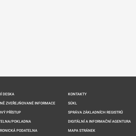
nové kartě
Í DESKA
KONTAKTY
NNĚ ZVEŘEJŇOVANÉ INFORMACE
SÚKL
VÝ PŘÍSTUP
SPRÁVA ZÁKLADNÍCH REGISTRŮ
TELNA/POKLADNA
DIGITÁLNÍ A INFORMAČNÍ AGENTURA
TRONICKÁ PODATELNA
MAPA STRÁNEK