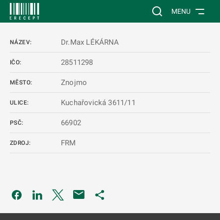
 NA HLAVNÍ OBSAH
Vyhledávání na web
MENU
Dr.Max LÉKÁRNA
NÁZEV:
28511298
IČO:
Znojmo
MĚSTO:
Kuchařovická 3611/11
ULICE:
66902
PSČ:
FRM
ZDROJ:
Odkaz se otevře na nové kartě
Odkaz se otevře na nové kartě
Odkaz se otevře na nové kartě
Odkaz se otevře na nové kartě