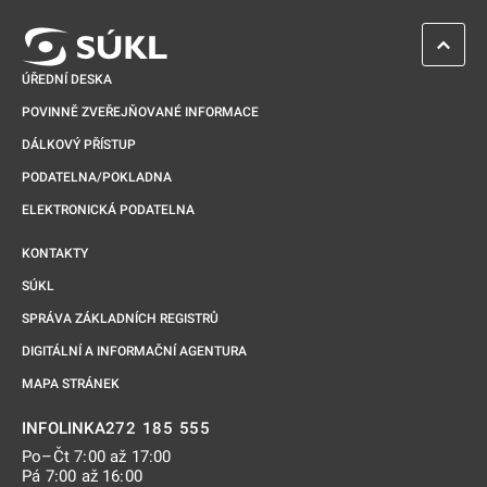
ZPĚT 
ÚŘEDNÍ DESKA
POVINNĚ ZVEŘEJŇOVANÉ INFORMACE
DÁLKOVÝ PŘÍSTUP
PODATELNA/POKLADNA
ELEKTRONICKÁ PODATELNA
KONTAKTY
SÚKL
SPRÁVA ZÁKLADNÍCH REGISTRŮ
DIGITÁLNÍ A INFORMAČNÍ AGENTURA
MAPA STRÁNEK
272 185 555
INFOLINKA
Po–Čt 7:00 až 17:00
Pá 7:00 až 16:00