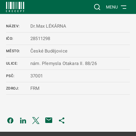
 NA HLAVNÍ OBSAH
Vyhledávání na web
MENU
Dr.Max LÉKÁRNA
NÁZEV:
28511298
IČO:
České Budějovice
MĚSTO:
nám. Přemysla Otakara II. 88/26
ULICE:
37001
PSČ:
FRM
ZDROJ:
Odkaz se otevře na nové kartě
Odkaz se otevře na nové kartě
Odkaz se otevře na nové kartě
Odkaz se otevře na nové kartě