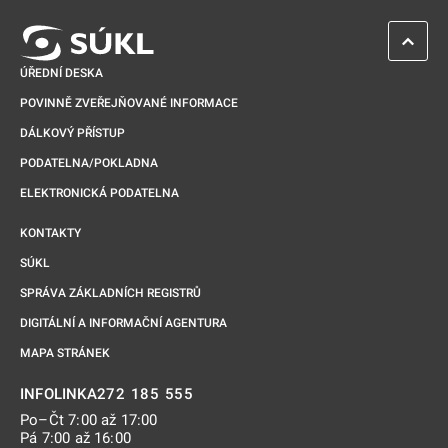
ZPĚT 
ÚŘEDNÍ DESKA
POVINNĚ ZVEŘEJŇOVANÉ INFORMACE
DÁLKOVÝ PŘÍSTUP
PODATELNA/POKLADNA
ELEKTRONICKÁ PODATELNA
KONTAKTY
SÚKL
SPRÁVA ZÁKLADNÍCH REGISTRŮ
DIGITÁLNÍ A INFORMAČNÍ AGENTURA
MAPA STRÁNEK
272 185 555
INFOLINKA
Po–Čt 7:00 až 17:00
Pá 7:00 až 16:00