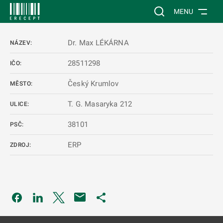
 NA HLAVNÍ OBSAH
Vyhledávání na web
MENU
Dr. Max LÉKÁRNA
NÁZEV:
28511298
IČO:
Český Krumlov
MĚSTO:
T. G. Masaryka 212
ULICE:
38101
PSČ:
ERP
ZDROJ:
Odkaz se otevře na nové kartě
Odkaz se otevře na nové kartě
Odkaz se otevře na nové kartě
Odkaz se otevře na nové kartě