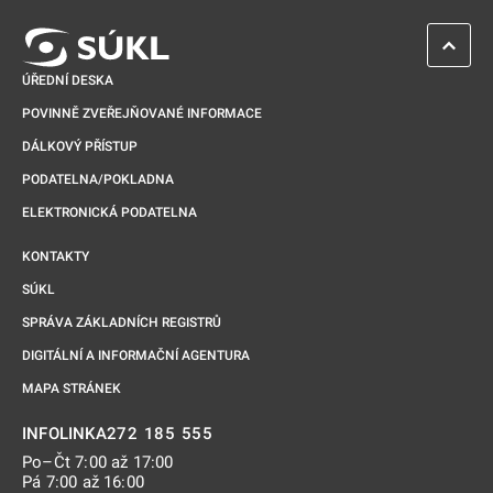
ZPĚT 
ÚŘEDNÍ DESKA
POVINNĚ ZVEŘEJŇOVANÉ INFORMACE
DÁLKOVÝ PŘÍSTUP
PODATELNA/POKLADNA
ELEKTRONICKÁ PODATELNA
KONTAKTY
SÚKL
SPRÁVA ZÁKLADNÍCH REGISTRŮ
DIGITÁLNÍ A INFORMAČNÍ AGENTURA
MAPA STRÁNEK
272 185 555
INFOLINKA
Po–Čt 7:00 až 17:00
Pá 7:00 až 16:00