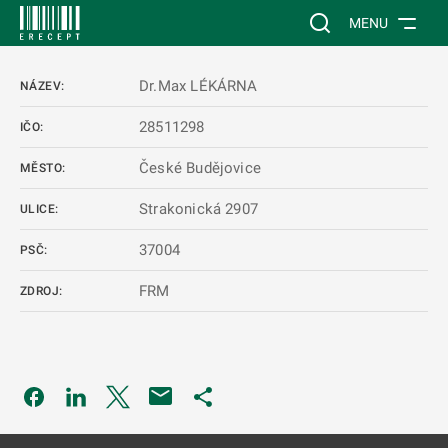
 NA HLAVNÍ OBSAH
Vyhledávání na web
MENU
Dr.Max LÉKÁRNA
NÁZEV:
28511298
IČO:
České Budějovice
MĚSTO:
Strakonická 2907
ULICE:
37004
PSČ:
FRM
ZDROJ:
Odkaz se otevře na nové kartě
Odkaz se otevře na nové kartě
Odkaz se otevře na nové kartě
Odkaz se otevře na nové kartě