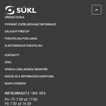
ZPĚT 
ÚŘEDNÍ DESKA
POVINNĚ ZVEŘEJŇOVANÉ INFORMACE
DÁLKOVÝ PŘÍSTUP
PODATELNA/POKLADNA
ELEKTRONICKÁ PODATELNA
KONTAKTY
SÚKL
SPRÁVA ZÁKLADNÍCH REGISTRŮ
DIGITÁLNÍ A INFORMAČNÍ AGENTURA
MAPA STRÁNEK
272 185 555
INFOLINKA
Po–Čt 7:00 až 17:00
Pá 7:00 až 16:00