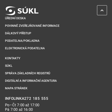
ZPĚT 
ÚŘEDNÍ DESKA
POVINNĚ ZVEŘEJŇOVANÉ INFORMACE
DÁLKOVÝ PŘÍSTUP
PODATELNA/POKLADNA
ELEKTRONICKÁ PODATELNA
KONTAKTY
SÚKL
SPRÁVA ZÁKLADNÍCH REGISTRŮ
DIGITÁLNÍ A INFORMAČNÍ AGENTURA
MAPA STRÁNEK
272 185 555
INFOLINKA
Po–Čt 7:00 až 17:00
Pá 7:00 až 16:00