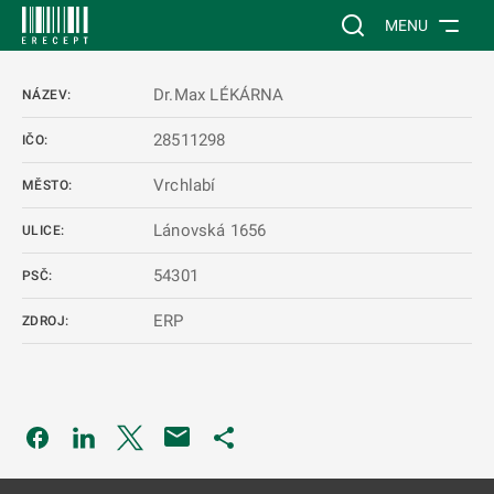
 NA HLAVNÍ OBSAH
Vyhledávání na web
MENU
Dr.Max LÉKÁRNA
NÁZEV:
28511298
IČO:
Vrchlabí
MĚSTO:
Lánovská 1656
ULICE:
54301
PSČ:
ERP
ZDROJ:
Odkaz se otevře na nové kartě
Odkaz se otevře na nové kartě
Odkaz se otevře na nové kartě
Odkaz se otevře na nové kartě