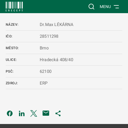
 NA HLAVNÍ OBSAH
Vyhledávání na web
MENU
Dr.Max LÉKÁRNA
NÁZEV:
28511298
IČO:
Brno
MĚSTO:
Hradecká 408/40
ULICE:
62100
PSČ:
ERP
ZDROJ:
Odkaz se otevře na nové kartě
Odkaz se otevře na nové kartě
Odkaz se otevře na nové kartě
Odkaz se otevře na nové kartě