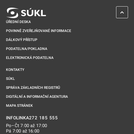
ZPĚT 
ÚŘEDNÍ DESKA
POVINNĚ ZVEŘEJŇOVANÉ INFORMACE
DÁLKOVÝ PŘÍSTUP
PODATELNA/POKLADNA
ELEKTRONICKÁ PODATELNA
KONTAKTY
SÚKL
SPRÁVA ZÁKLADNÍCH REGISTRŮ
DIGITÁLNÍ A INFORMAČNÍ AGENTURA
MAPA STRÁNEK
272 185 555
INFOLINKA
Po–Čt 7:00 až 17:00
Pá 7:00 až 16:00