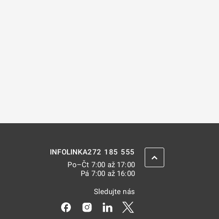
272 185 555
INFOLINKA
ZPĚT NAHORU
Po–Čt 7:00 až 17:00
Pá 7:00 až 16:00
Sledujte nás
Odkaz se otevře na nové kartě
Odkaz se otevře na nové kartě
Odkaz se otevře na nové kar
Odkaz se otevře na nov