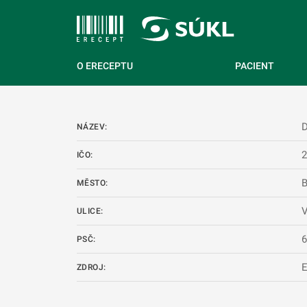
 NA HLAVNÍ OBSAH
O ERECEPTU
PACIENT
NÁZEV:
IČO:
B
MĚSTO:
V
ULICE:
PSČ:
ZDROJ: