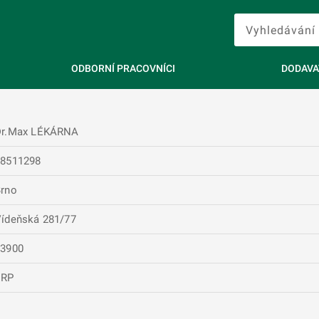
ODBORNÍ PRACOVNÍCI
DODAVA
Dr.Max LÉKÁRNA
28511298
rno
ídeňská 281/77
63900
ERP