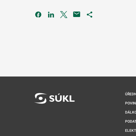
Odkaz se otevře na nové kartě
Odkaz se otevře na nové kartě
Odkaz se otevře na nové kartě
Odkaz se otevře na 
ÚŘEDN
POVI
DÁLKO
PODA
ELEK