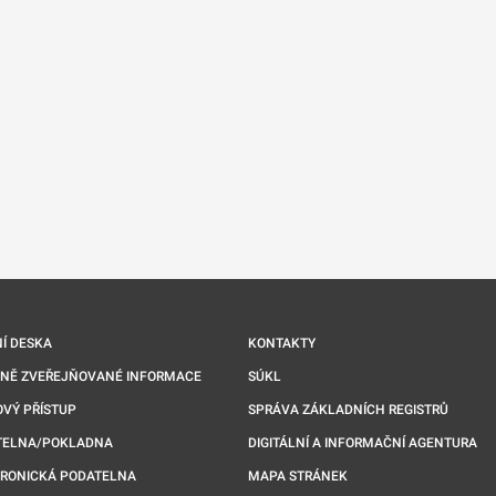
nové kartě
Í DESKA
KONTAKTY
NNĚ ZVEŘEJŇOVANÉ INFORMACE
SÚKL
VÝ PŘÍSTUP
SPRÁVA ZÁKLADNÍCH REGISTRŮ
TELNA/POKLADNA
DIGITÁLNÍ A INFORMAČNÍ AGENTURA
TRONICKÁ PODATELNA
MAPA STRÁNEK