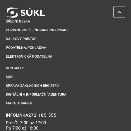
ZPĚT 
ÚŘEDNÍ DESKA
POVINNĚ ZVEŘEJŇOVANÉ INFORMACE
DÁLKOVÝ PŘÍSTUP
PODATELNA/POKLADNA
ELEKTRONICKÁ PODATELNA
KONTAKTY
SÚKL
SPRÁVA ZÁKLADNÍCH REGISTRŮ
DIGITÁLNÍ A INFORMAČNÍ AGENTURA
MAPA STRÁNEK
272 185 555
INFOLINKA
Po–Čt 7:00 až 17:00
Pá 7:00 až 16:00