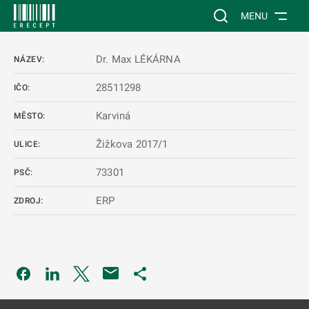
 NA HLAVNÍ OBSAH
Vyhledávání na web
MENU
Dr. Max LÉKÁRNA
NÁZEV:
28511298
IČO:
Karviná
MĚSTO:
Žižkova 2017/1
ULICE:
73301
PSČ:
ERP
ZDROJ:
Odkaz se otevře na nové kartě
Odkaz se otevře na nové kartě
Odkaz se otevře na nové kartě
Odkaz se otevře na nové kartě