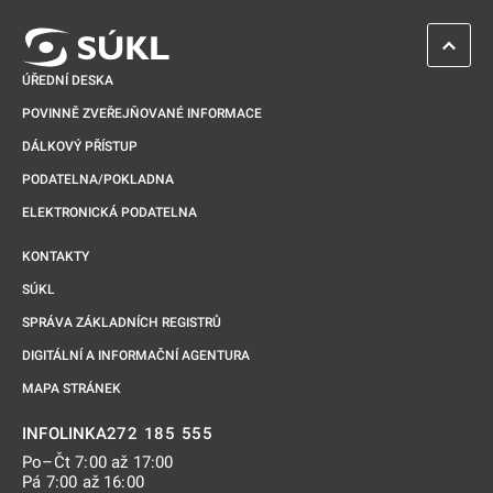
ZPĚT 
ÚŘEDNÍ DESKA
POVINNĚ ZVEŘEJŇOVANÉ INFORMACE
DÁLKOVÝ PŘÍSTUP
PODATELNA/POKLADNA
ELEKTRONICKÁ PODATELNA
KONTAKTY
SÚKL
SPRÁVA ZÁKLADNÍCH REGISTRŮ
DIGITÁLNÍ A INFORMAČNÍ AGENTURA
MAPA STRÁNEK
272 185 555
INFOLINKA
Po–Čt 7:00 až 17:00
Pá 7:00 až 16:00