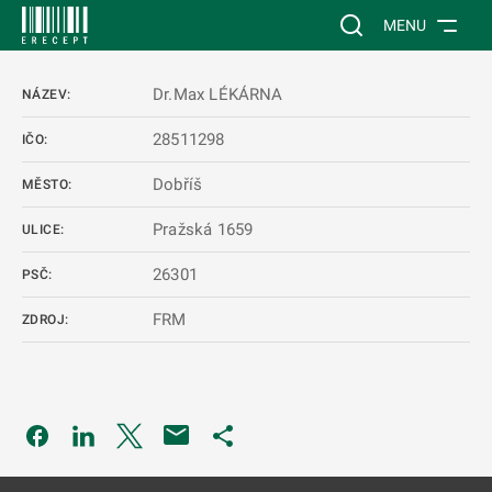
 NA HLAVNÍ OBSAH
Vyhledávání na web
MENU
Dr.Max LÉKÁRNA
NÁZEV:
28511298
IČO:
Dobříš
MĚSTO:
Pražská 1659
ULICE:
26301
PSČ:
FRM
ZDROJ:
Odkaz se otevře na nové kartě
Odkaz se otevře na nové kartě
Odkaz se otevře na nové kartě
Odkaz se otevře na nové kartě