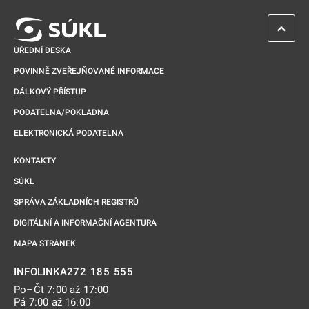
ZPĚT 
ÚŘEDNÍ DESKA
POVINNĚ ZVEŘEJŇOVANÉ INFORMACE
DÁLKOVÝ PŘÍSTUP
PODATELNA/POKLADNA
ELEKTRONICKÁ PODATELNA
KONTAKTY
SÚKL
SPRÁVA ZÁKLADNÍCH REGISTRŮ
DIGITÁLNÍ A INFORMAČNÍ AGENTURA
MAPA STRÁNEK
272 185 555
INFOLINKA
Po–Čt 7:00 až 17:00
Pá 7:00 až 16:00