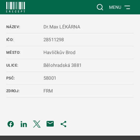
 NA HLAVNÍ OBSAH
Vyhledávání na web
MENU
Dr.Max LÉKÁRNA
NÁZEV:
28511298
IČO:
Havlíčkův Brod
MĚSTO:
Bělohradská 3881
ULICE:
58001
PSČ:
FRM
ZDROJ:
Odkaz se otevře na nové kartě
Odkaz se otevře na nové kartě
Odkaz se otevře na nové kartě
Odkaz se otevře na nové kartě