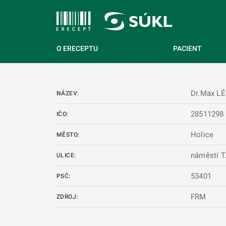
 NA HLAVNÍ OBSAH
O ERECEPTU
PACIENT
Dr.Max L
NÁZEV:
28511298
IČO:
Holice
MĚSTO:
náměstí T
ULICE:
53401
PSČ:
FRM
ZDROJ: