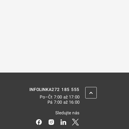
272 185 555
INFOLINKA
ZPĚT NAHORU
Po–Čt 7:00 až 17:00
Pá 7:00 až 16:00
Sledujte nás
Odkaz se otevře na nové kartě
Odkaz se otevře na nové kartě
Odkaz se otevře na nové kar
Odkaz se otevře na nov