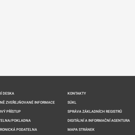
nové kartě
Í DESKA
KONTAKTY
NNĚ ZVEŘEJŇOVANÉ INFORMACE
SÚKL
VÝ PŘÍSTUP
SPRÁVA ZÁKLADNÍCH REGISTRŮ
TELNA/POKLADNA
DIGITÁLNÍ A INFORMAČNÍ AGENTURA
TRONICKÁ PODATELNA
MAPA STRÁNEK