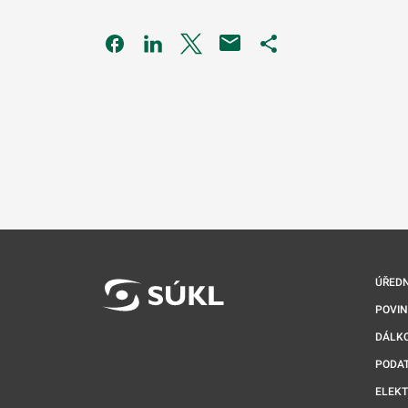
Odkaz se otevře na nové kartě
Odkaz se otevře na nové kartě
Odkaz se otevře na nové kartě
Odkaz se otevře na 
ÚŘEDN
POVI
DÁLKO
PODA
ELEK