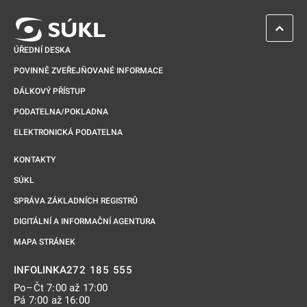
ZPĚT 
ÚŘEDNÍ DESKA
POVINNĚ ZVEŘEJŇOVANÉ INFORMACE
DÁLKOVÝ PŘÍSTUP
PODATELNA/POKLADNA
ELEKTRONICKÁ PODATELNA
KONTAKTY
SÚKL
SPRÁVA ZÁKLADNÍCH REGISTRŮ
DIGITÁLNÍ A INFORMAČNÍ AGENTURA
MAPA STRÁNEK
272 185 555
INFOLINKA
Po–Čt 7:00 až 17:00
Pá 7:00 až 16:00