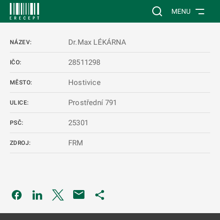
 NA HLAVNÍ OBSAH
Vyhledávání na web
MENU
Dr.Max LÉKÁRNA
NÁZEV:
28511298
IČO:
Hostivice
MĚSTO:
Prostřední 791
ULICE:
25301
PSČ:
FRM
ZDROJ:
Odkaz se otevře na nové kartě
Odkaz se otevře na nové kartě
Odkaz se otevře na nové kartě
Odkaz se otevře na nové kartě