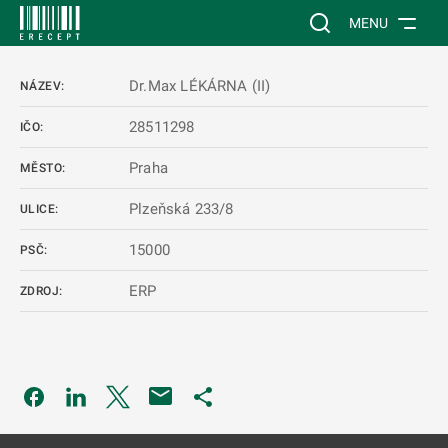
 NA HLAVNÍ OBSAH
Vyhledávání na web
MENU
Dr.Max LÉKÁRNA (II)
NÁZEV:
28511298
IČO:
Praha
MĚSTO:
Plzeňská 233/8
ULICE:
15000
PSČ:
ERP
ZDROJ:
Odkaz se otevře na nové kartě
Odkaz se otevře na nové kartě
Odkaz se otevře na nové kartě
Odkaz se otevře na nové kartě