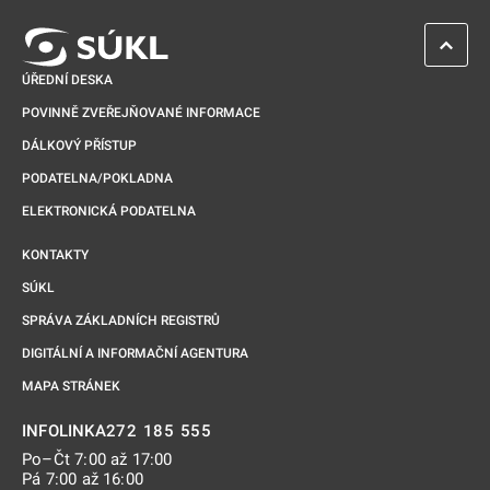
ZPĚT 
ÚŘEDNÍ DESKA
POVINNĚ ZVEŘEJŇOVANÉ INFORMACE
DÁLKOVÝ PŘÍSTUP
PODATELNA/POKLADNA
ELEKTRONICKÁ PODATELNA
KONTAKTY
SÚKL
SPRÁVA ZÁKLADNÍCH REGISTRŮ
DIGITÁLNÍ A INFORMAČNÍ AGENTURA
MAPA STRÁNEK
272 185 555
INFOLINKA
Po–Čt 7:00 až 17:00
Pá 7:00 až 16:00