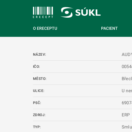
 NA HLAVNÍ OBSAH
O ERECEPTU
PACIENT
AUDY
NÁZEV:
0054
IČO:
Břec
MĚSTO:
U ne
ULICE:
6907
PSČ:
ERP
ZDROJ:
Smlu
TYP: