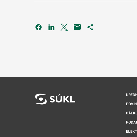
Odkaz se otevře na nové kartě
Odkaz se otevře na nové kartě
Odkaz se otevře na nové kartě
Odkaz se otevře na 
ÚŘEDN
POVI
DÁLKO
PODA
ELEK