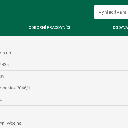
ODBORNÍ PRACOVNÍCI
DODAVA
 s.r.o.
4426
lav
mocnice 3066/1
4
vní výdejna