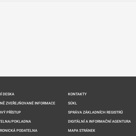
nové kartě
Í DESKA
KONTAKTY
NNĚ ZVEŘEJŇOVANÉ INFORMACE
SÚKL
VÝ PŘÍSTUP
SPRÁVA ZÁKLADNÍCH REGISTRŮ
TELNA/POKLADNA
DIGITÁLNÍ A INFORMAČNÍ AGENTURA
TRONICKÁ PODATELNA
MAPA STRÁNEK