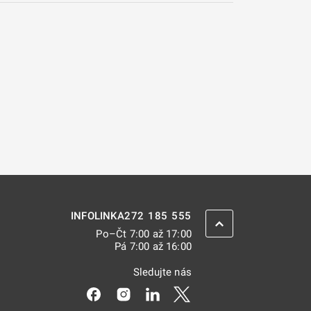
272 185 555
INFOLINKA
ZPĚT NAHORU
Po–Čt 7:00 až 17:00
Pá 7:00 až 16:00
Sledujte nás
Odkaz se otevře na nové kartě
Odkaz se otevře na nové kartě
Odkaz se otevře na nové kar
Odkaz se otevře na nov