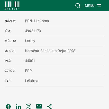
 NA HLAVNÍ OBSAH
Vyhledávání na web
MENU
BENU Lékárna
NÁZEV:
49621173
IČO:
Louny
MĚSTO:
Náměstí Benedikta Rejta 2298
ULICE:
44001
PSČ:
ERP
ZDROJ:
Lékárna
TYP:
Odkaz se otevře na nové kartě
Odkaz se otevře na nové kartě
Odkaz se otevře na nové kartě