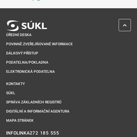
Odkaz se otevře na nové kartě
ZPĚT 
ÚŘEDNÍ DESKA
POVINNĚ ZVEŘEJŇOVANÉ INFORMACE
DÁLKOVÝ PŘÍSTUP
PODATELNA/POKLADNA
ELEKTRONICKÁ PODATELNA
KONTAKTY
SÚKL
SPRÁVA ZÁKLADNÍCH REGISTRŮ
DIGITÁLNÍ A INFORMAČNÍ AGENTURA
MAPA STRÁNEK
272 185 555
INFOLINKA