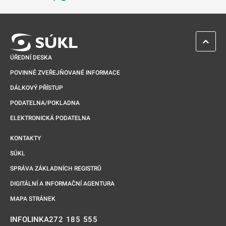
Odkaz se otevře na nové kartě
ZPĚT 
ÚŘEDNÍ DESKA
POVINNĚ ZVEŘEJŇOVANÉ INFORMACE
DÁLKOVÝ PŘÍSTUP
PODATELNA/POKLADNA
ELEKTRONICKÁ PODATELNA
KONTAKTY
SÚKL
SPRÁVA ZÁKLADNÍCH REGISTRŮ
DIGITÁLNÍ A INFORMAČNÍ AGENTURA
MAPA STRÁNEK
272 185 555
INFOLINKA