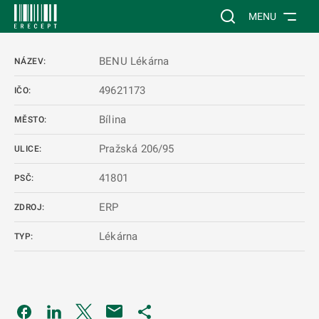
 NA HLAVNÍ OBSAH
Vyhledávání na web
MENU
BENU Lékárna
NÁZEV:
49621173
IČO:
Bílina
MĚSTO:
Pražská 206/95
ULICE:
41801
PSČ:
ERP
ZDROJ:
Lékárna
TYP:
Odkaz se otevře na nové kartě
Odkaz se otevře na nové kartě
Odkaz se otevře na nové kartě