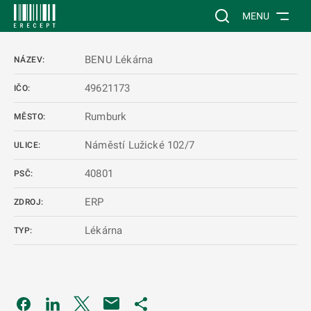
 NA HLAVNÍ OBSAH
Vyhledávání na web
MENU
BENU Lékárna
NÁZEV:
49621173
IČO:
Rumburk
MĚSTO:
Náměstí Lužické 102/7
ULICE:
40801
PSČ:
ERP
ZDROJ:
Lékárna
TYP:
Odkaz se otevře na nové kartě
Odkaz se otevře na nové kartě
Odkaz se otevře na nové kartě