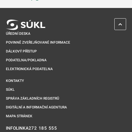
Odkaz se otevře na nové kartě
ZPĚT 
ÚŘEDNÍ DESKA
POVINNĚ ZVEŘEJŇOVANÉ INFORMACE
DÁLKOVÝ PŘÍSTUP
PODATELNA/POKLADNA
ELEKTRONICKÁ PODATELNA
KONTAKTY
SÚKL
SPRÁVA ZÁKLADNÍCH REGISTRŮ
DIGITÁLNÍ A INFORMAČNÍ AGENTURA
MAPA STRÁNEK
272 185 555
INFOLINKA