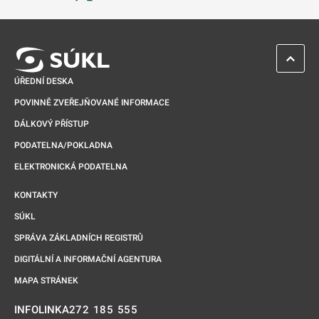
Odkaz se otevře na nové kartě
ZPĚT 
ÚŘEDNÍ DESKA
POVINNĚ ZVEŘEJŇOVANÉ INFORMACE
DÁLKOVÝ PŘÍSTUP
PODATELNA/POKLADNA
ELEKTRONICKÁ PODATELNA
KONTAKTY
SÚKL
SPRÁVA ZÁKLADNÍCH REGISTRŮ
DIGITÁLNÍ A INFORMAČNÍ AGENTURA
MAPA STRÁNEK
272 185 555
INFOLINKA