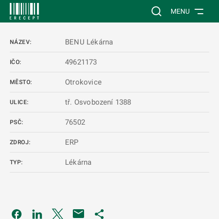
 NA HLAVNÍ OBSAH
Vyhledávání na web
MENU
BENU Lékárna
NÁZEV:
49621173
IČO:
Otrokovice
MĚSTO:
tř. Osvobození 1388
ULICE:
76502
PSČ:
ERP
ZDROJ:
Lékárna
TYP:
Odkaz se otevře na nové kartě
Odkaz se otevře na nové kartě
Odkaz se otevře na nové kartě