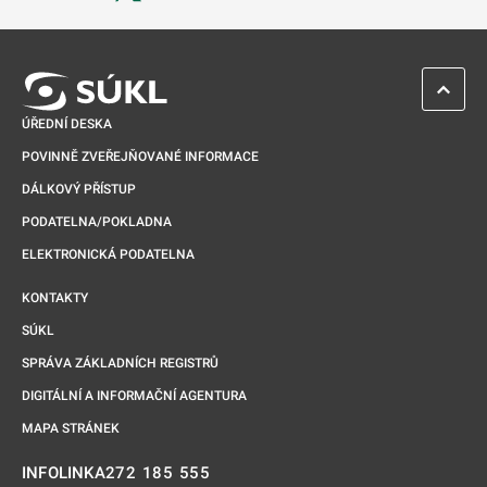
Odkaz se otevře na nové kartě
ZPĚT 
ÚŘEDNÍ DESKA
POVINNĚ ZVEŘEJŇOVANÉ INFORMACE
DÁLKOVÝ PŘÍSTUP
PODATELNA/POKLADNA
ELEKTRONICKÁ PODATELNA
KONTAKTY
SÚKL
SPRÁVA ZÁKLADNÍCH REGISTRŮ
DIGITÁLNÍ A INFORMAČNÍ AGENTURA
MAPA STRÁNEK
272 185 555
INFOLINKA