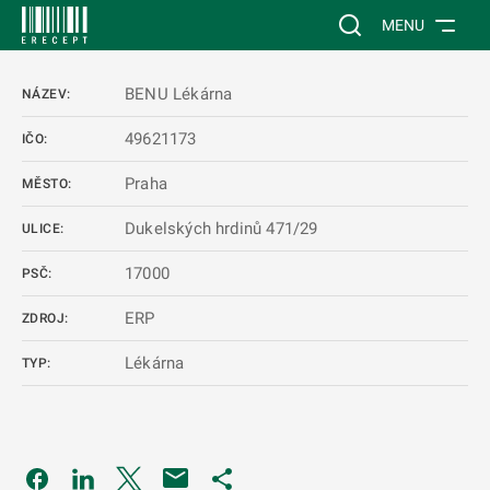
 NA HLAVNÍ OBSAH
Vyhledávání na web
MENU
BENU Lékárna
NÁZEV:
49621173
IČO:
Praha
MĚSTO:
Dukelských hrdinů 471/29
ULICE:
17000
PSČ:
ERP
ZDROJ:
Lékárna
TYP:
Odkaz se otevře na nové kartě
Odkaz se otevře na nové kartě
Odkaz se otevře na nové kartě