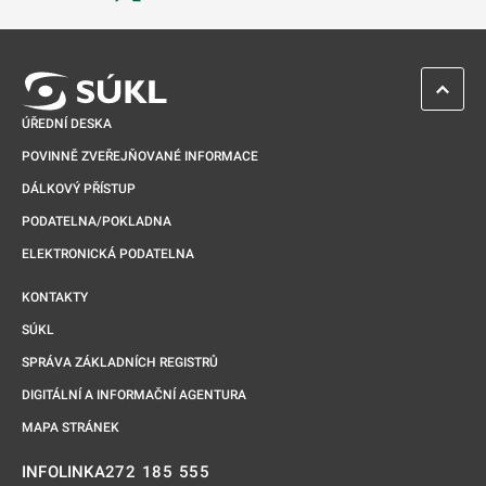
Odkaz se otevře na nové kartě
ZPĚT 
ÚŘEDNÍ DESKA
POVINNĚ ZVEŘEJŇOVANÉ INFORMACE
DÁLKOVÝ PŘÍSTUP
PODATELNA/POKLADNA
ELEKTRONICKÁ PODATELNA
KONTAKTY
SÚKL
SPRÁVA ZÁKLADNÍCH REGISTRŮ
DIGITÁLNÍ A INFORMAČNÍ AGENTURA
MAPA STRÁNEK
272 185 555
INFOLINKA