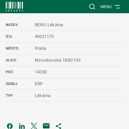
 NA HLAVNÍ OBSAH
Vyhledávání na web
MENU
BENU Lékárna
NÁZEV:
49621173
IČO:
Praha
MĚSTO:
Novodvorská 1800/136
ULICE:
14200
PSČ:
ERP
ZDROJ:
Lékárna
TYP:
Odkaz se otevře na nové kartě
Odkaz se otevře na nové kartě
Odkaz se otevře na nové kartě