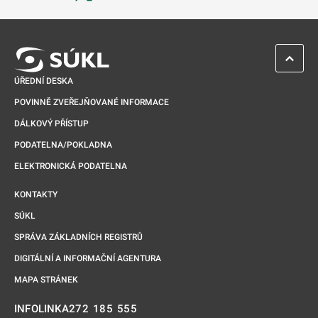
Odkaz se otevře na nové kartě
ZPĚT 
ÚŘEDNÍ DESKA
POVINNĚ ZVEŘEJŇOVANÉ INFORMACE
DÁLKOVÝ PŘÍSTUP
PODATELNA/POKLADNA
ELEKTRONICKÁ PODATELNA
KONTAKTY
SÚKL
SPRÁVA ZÁKLADNÍCH REGISTRŮ
DIGITÁLNÍ A INFORMAČNÍ AGENTURA
MAPA STRÁNEK
272 185 555
INFOLINKA