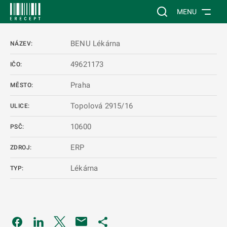
 NA HLAVNÍ OBSAH
Vyhledávání na web
MENU
BENU Lékárna
NÁZEV:
49621173
IČO:
Praha
MĚSTO:
Topolová 2915/16
ULICE:
10600
PSČ:
ERP
ZDROJ:
Lékárna
TYP:
Odkaz se otevře na nové kartě
Odkaz se otevře na nové kartě
Odkaz se otevře na nové kartě