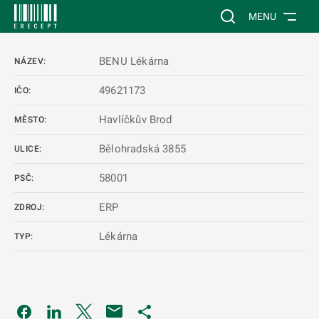
 NA HLAVNÍ OBSAH
Vyhledávání na web
MENU
BENU Lékárna
NÁZEV:
49621173
IČO:
Havlíčkův Brod
MĚSTO:
Bělohradská 3855
ULICE:
58001
PSČ:
ERP
ZDROJ:
Lékárna
TYP:
Odkaz se otevře na nové kartě
Odkaz se otevře na nové kartě
Odkaz se otevře na nové kartě