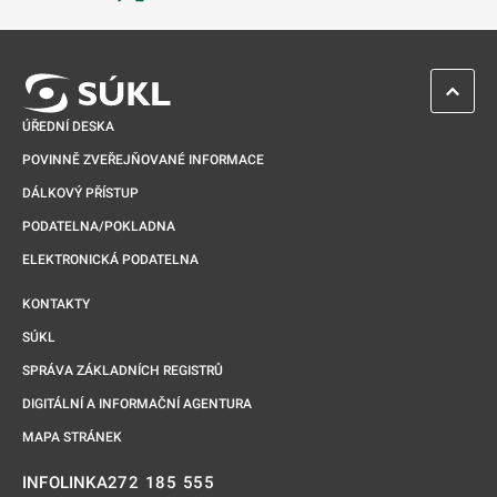
Odkaz se otevře na nové kartě
ZPĚT 
ÚŘEDNÍ DESKA
POVINNĚ ZVEŘEJŇOVANÉ INFORMACE
DÁLKOVÝ PŘÍSTUP
PODATELNA/POKLADNA
ELEKTRONICKÁ PODATELNA
KONTAKTY
SÚKL
SPRÁVA ZÁKLADNÍCH REGISTRŮ
DIGITÁLNÍ A INFORMAČNÍ AGENTURA
MAPA STRÁNEK
272 185 555
INFOLINKA