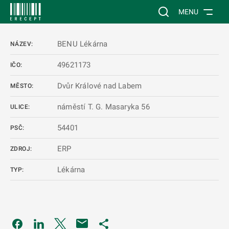
 NA HLAVNÍ OBSAH
Vyhledávání na web
MENU
BENU Lékárna
NÁZEV:
49621173
IČO:
Dvůr Králové nad Labem
MĚSTO:
náměstí T. G. Masaryka 56
ULICE:
54401
PSČ:
ERP
ZDROJ:
Lékárna
TYP:
Odkaz se otevře na nové kartě
Odkaz se otevře na nové kartě
Odkaz se otevře na nové kartě