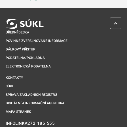
Odkaz se otevře na nové kartě
ZPĚT 
ÚŘEDNÍ DESKA
POVINNĚ ZVEŘEJŇOVANÉ INFORMACE
DÁLKOVÝ PŘÍSTUP
PODATELNA/POKLADNA
ELEKTRONICKÁ PODATELNA
KONTAKTY
SÚKL
SPRÁVA ZÁKLADNÍCH REGISTRŮ
DIGITÁLNÍ A INFORMAČNÍ AGENTURA
MAPA STRÁNEK
272 185 555
INFOLINKA