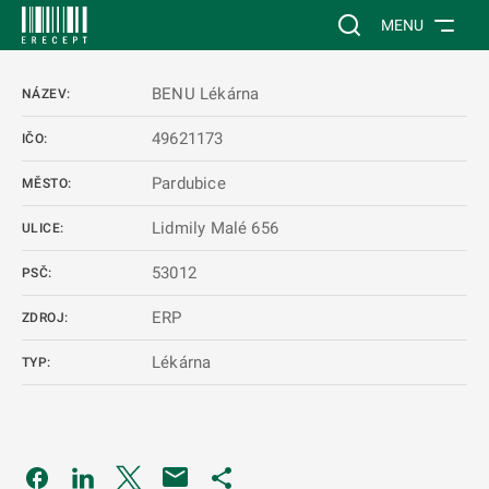
 NA HLAVNÍ OBSAH
Vyhledávání na web
MENU
BENU Lékárna
NÁZEV:
49621173
IČO:
Pardubice
MĚSTO:
Lidmily Malé 656
ULICE:
53012
PSČ:
ERP
ZDROJ:
Lékárna
TYP:
Odkaz se otevře na nové kartě
Odkaz se otevře na nové kartě
Odkaz se otevře na nové kartě