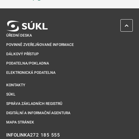
Odkaz se otevře na nové kartě
ZPĚT 
ÚŘEDNÍ DESKA
POVINNĚ ZVEŘEJŇOVANÉ INFORMACE
DÁLKOVÝ PŘÍSTUP
PODATELNA/POKLADNA
ELEKTRONICKÁ PODATELNA
KONTAKTY
SÚKL
SPRÁVA ZÁKLADNÍCH REGISTRŮ
DIGITÁLNÍ A INFORMAČNÍ AGENTURA
MAPA STRÁNEK
272 185 555
INFOLINKA