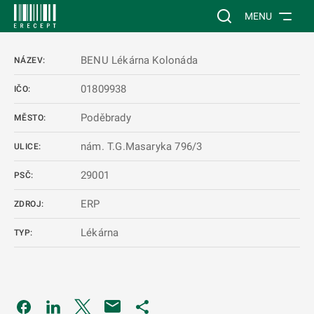
 NA HLAVNÍ OBSAH
Vyhledávání na web
MENU
BENU Lékárna Kolonáda
NÁZEV:
01809938
IČO:
Poděbrady
MĚSTO:
nám. T.G.Masaryka 796/3
ULICE:
29001
PSČ:
ERP
ZDROJ:
Lékárna
TYP:
Odkaz se otevře na nové kartě
Odkaz se otevře na nové kartě
Odkaz se otevře na nové kartě