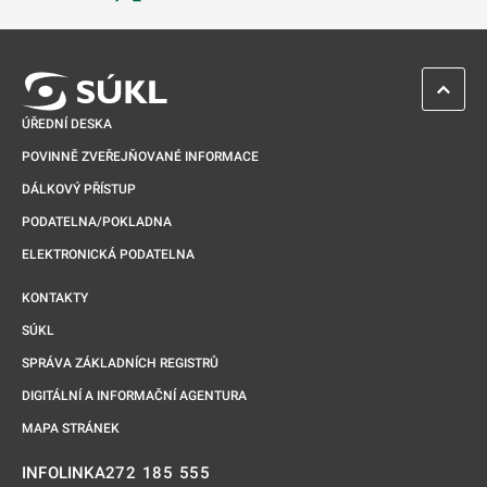
Odkaz se otevře na nové kartě
ZPĚT 
ÚŘEDNÍ DESKA
POVINNĚ ZVEŘEJŇOVANÉ INFORMACE
DÁLKOVÝ PŘÍSTUP
PODATELNA/POKLADNA
ELEKTRONICKÁ PODATELNA
KONTAKTY
SÚKL
SPRÁVA ZÁKLADNÍCH REGISTRŮ
DIGITÁLNÍ A INFORMAČNÍ AGENTURA
MAPA STRÁNEK
272 185 555
INFOLINKA