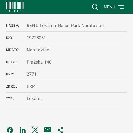
 NA HLAVNÍ OBSAH
Vyhledávání na web
MENU
BENU Lékárna, Retail Park Neratovice
NÁZEV:
19223081
IČO:
Neratovice
MĚSTO:
Pražská 140
ULICE:
27711
PSČ:
ERP
ZDROJ:
Lékárna
TYP:
Odkaz se otevře na nové kartě
Odkaz se otevře na nové kartě
Odkaz se otevře na nové kartě