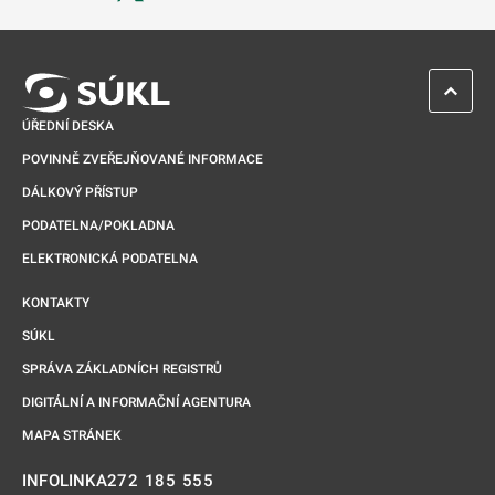
Odkaz se otevře na nové kartě
ZPĚT 
ÚŘEDNÍ DESKA
POVINNĚ ZVEŘEJŇOVANÉ INFORMACE
DÁLKOVÝ PŘÍSTUP
PODATELNA/POKLADNA
ELEKTRONICKÁ PODATELNA
KONTAKTY
SÚKL
SPRÁVA ZÁKLADNÍCH REGISTRŮ
DIGITÁLNÍ A INFORMAČNÍ AGENTURA
MAPA STRÁNEK
272 185 555
INFOLINKA