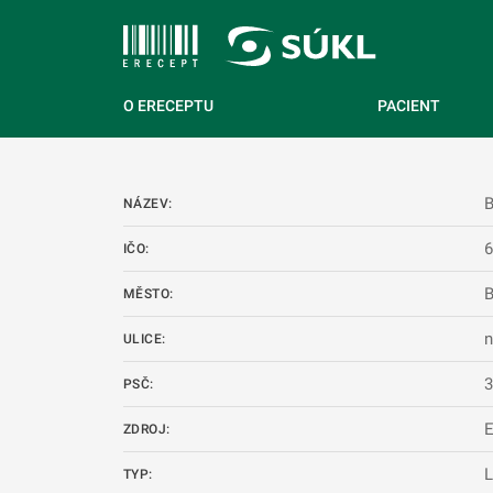
 NA HLAVNÍ OBSAH
O ERECEPTU
PACIENT
NÁZEV:
IČO:
MĚSTO:
n
ULICE:
PSČ:
ZDROJ:
L
TYP: