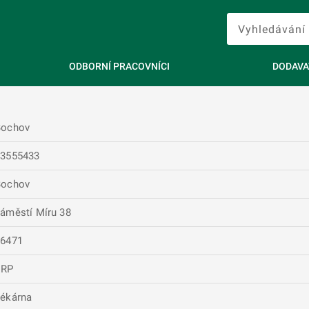
ODBORNÍ PRACOVNÍCI
DODAVA
Bochov
63555433
Bochov
áměstí Míru 38
36471
ERP
ékárna