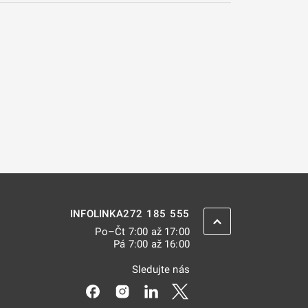
272 185 555
INFOLINKA
ZPĚT NAHORU
Po–Čt 7:00 až 17:00
Pá 7:00 až 16:00
Sledujte nás
Odkaz se otevře na nové kartě
Odkaz se otevře na nové kartě
Odkaz se otevře na nové kar
Odkaz se otevře na nov