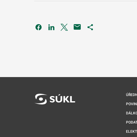
Odkaz se otevře na nové kartě
Odkaz se otevře na nové kartě
Odkaz se otevře na nové kartě
Odkaz se otevře na 
ÚŘEDN
POVI
DÁLKO
PODA
ELEK