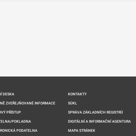
nové kartě
Í DESKA
KONTAKTY
NNĚ ZVEŘEJŇOVANÉ INFORMACE
SÚKL
VÝ PŘÍSTUP
SPRÁVA ZÁKLADNÍCH REGISTRŮ
TELNA/POKLADNA
DIGITÁLNÍ A INFORMAČNÍ AGENTURA
TRONICKÁ PODATELNA
MAPA STRÁNEK