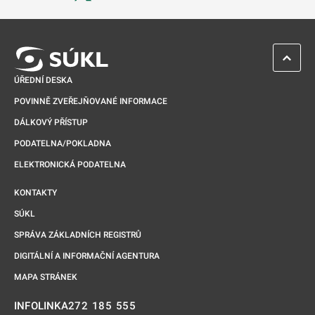
Odkaz se otevře na nové kartě
ZPĚT 
ÚŘEDNÍ DESKA
POVINNĚ ZVEŘEJŇOVANÉ INFORMACE
DÁLKOVÝ PŘÍSTUP
PODATELNA/POKLADNA
ELEKTRONICKÁ PODATELNA
KONTAKTY
SÚKL
SPRÁVA ZÁKLADNÍCH REGISTRŮ
DIGITÁLNÍ A INFORMAČNÍ AGENTURA
MAPA STRÁNEK
272 185 555
INFOLINKA