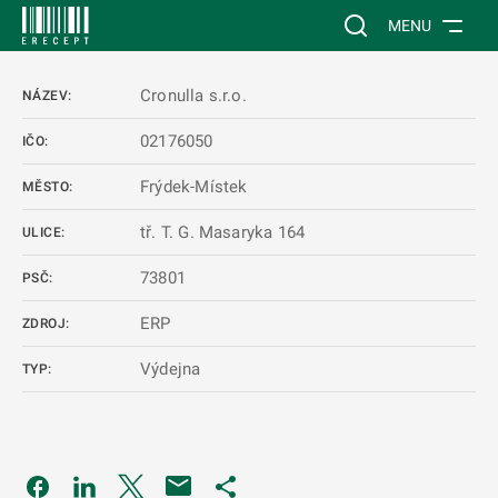
 NA HLAVNÍ OBSAH
Vyhledávání na web
MENU
Cronulla s.r.o.
NÁZEV:
02176050
IČO:
Frýdek-Místek
MĚSTO:
tř. T. G. Masaryka 164
ULICE:
73801
PSČ:
ERP
ZDROJ:
Výdejna
TYP:
Odkaz se otevře na nové kartě
Odkaz se otevře na nové kartě
Odkaz se otevře na nové kartě