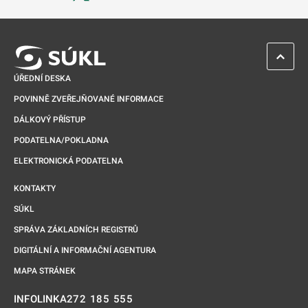
Odkaz se otevře na nové kartě
ZPĚT 
ÚŘEDNÍ DESKA
POVINNĚ ZVEŘEJŇOVANÉ INFORMACE
DÁLKOVÝ PŘÍSTUP
PODATELNA/POKLADNA
ELEKTRONICKÁ PODATELNA
KONTAKTY
SÚKL
SPRÁVA ZÁKLADNÍCH REGISTRŮ
DIGITÁLNÍ A INFORMAČNÍ AGENTURA
MAPA STRÁNEK
272 185 555
INFOLINKA