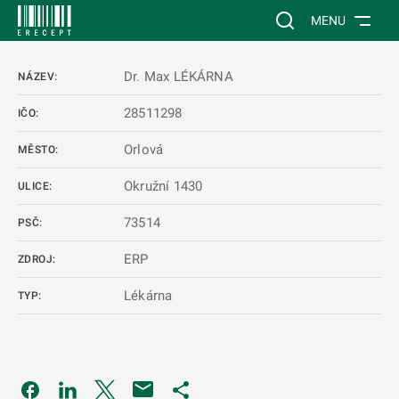
 NA HLAVNÍ OBSAH
Vyhledávání na web
MENU
Dr. Max LÉKÁRNA
NÁZEV:
28511298
IČO:
Orlová
MĚSTO:
Okružní 1430
ULICE:
73514
PSČ:
ERP
ZDROJ:
Lékárna
TYP:
Odkaz se otevře na nové kartě
Odkaz se otevře na nové kartě
Odkaz se otevře na nové kartě